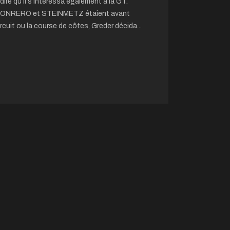
dire qu’il s’intéressa également à la GT.
 CONRERO et STEINMETZ étaient avant
ircuit ou la course de côtes, Greder décida...