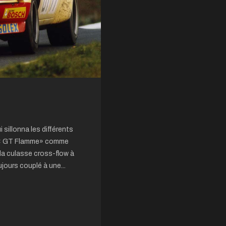
 sillonna les différents
la « GT Flamme» comme
 la culasse cross-flow à
jours couplé à une...