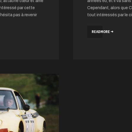
ro, attaché cœur et âme
années 60, et il va sans 
intéressé par cette
Cependant, alors que
n’hésita pas à revenir
tout intéressés par le c
READMORE