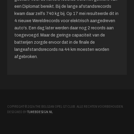
een Diplomat bereikt. Bij de lange afstandsrecords
kwam daar zelfs 740 kg bij. Op 17 mei resulteerde dit in
4 nieuwe Wereldrecords voor elektrisch aangedreven
auto's. Een dag later werden daar nog 2 records aan
toegevoegd. Maar de geringe capaciteit van de
batterijen zorgde ervoor dat in de finale de
langeafstandsrecords na 44 km moesten worden
afgebroken.
COPYRIGHT © 2026 THE BELGIAN OPEL GT CLUB. ALLE RECHTEN VOORBEHOUDEN.
DESIGNED BY
TLWEBDESIGN.NL
.