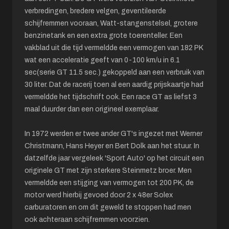
verbredingen, bredere velgen, geventileerde
schijfremmen vooraan, Watt-stangenstelsel, grotere
benzinetank en een extra grote toerenteller. Een
vakblad uit die tijd vermeldde een vermogen van 182 PK
wat een acceleratie geeft van 0-100 km/u in 6.1
sec(serie GT 11.5 sec.) gekoppeld aan een verbruik van
30 liter. Dat de racerij toen al een aardig prijskaartje had
vermeldde het tijdschrift ook. Een race GT as liefst 3
maal duurder dan een origineel exemplaar.
In 1972 werden er twee ander GT's ingezet met Werner
Christmann, Hans Heyer en Bert Dolk aan het stuur. In
datzelfde jaar vergeleek 'Sport Auto' op het circuit een
originele GT met zijn sterkere Steinmetz broer. Men
vermeldde een stijging van vermogen tot 200 PK, de
motor werd hierbij gevoed door 2 x 48er Solex
carburatoren en om dit geweld te stoppen had men
ook achteraan schijfremmen voorzien.